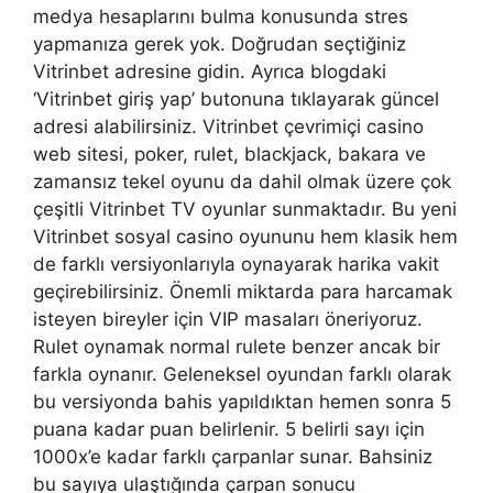
medya hesaplarını bulma konusunda stres
yapmanıza gerek yok. Doğrudan seçtiğiniz
Vitrinbet adresine gidin. Ayrıca blogdaki
‘Vitrinbet giriş yap’ butonuna tıklayarak güncel
adresi alabilirsiniz. Vitrinbet çevrimiçi casino
web sitesi, poker, rulet, blackjack, bakara ve
zamansız tekel oyunu da dahil olmak üzere çok
çeşitli Vitrinbet TV oyunlar sunmaktadır. Bu yeni
Vitrinbet sosyal casino oyununu hem klasik hem
de farklı versiyonlarıyla oynayarak harika vakit
geçirebilirsiniz. Önemli miktarda para harcamak
isteyen bireyler için VIP masaları öneriyoruz.
Rulet oynamak normal rulete benzer ancak bir
farkla oynanır. Geleneksel oyundan farklı olarak
bu versiyonda bahis yapıldıktan hemen sonra 5
puana kadar puan belirlenir. 5 belirli sayı için
1000x’e kadar farklı çarpanlar sunar. Bahsiniz
bu sayıya ulaştığında çarpan sonucu