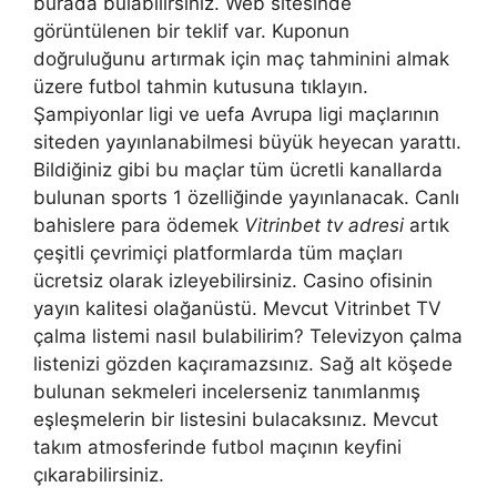
burada bulabilirsiniz. Web sitesinde
görüntülenen bir teklif var. Kuponun
doğruluğunu artırmak için maç tahminini almak
üzere futbol tahmin kutusuna tıklayın.
Şampiyonlar ligi ve uefa Avrupa ligi maçlarının
siteden yayınlanabilmesi büyük heyecan yarattı.
Bildiğiniz gibi bu maçlar tüm ücretli kanallarda
bulunan sports 1 özelliğinde yayınlanacak. Canlı
bahislere para ödemek
Vitrinbet tv adresi
artık
çeşitli çevrimiçi platformlarda tüm maçları
ücretsiz olarak izleyebilirsiniz. Casino ofisinin
yayın kalitesi olağanüstü. Mevcut Vitrinbet TV
çalma listemi nasıl bulabilirim? Televizyon çalma
listenizi gözden kaçıramazsınız. Sağ alt köşede
bulunan sekmeleri incelerseniz tanımlanmış
eşleşmelerin bir listesini bulacaksınız. Mevcut
takım atmosferinde futbol maçının keyfini
çıkarabilirsiniz.