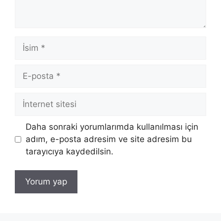
İsim
E-
posta
İnternet
sitesi
Daha sonraki yorumlarımda kullanılması için
adım, e-posta adresim ve site adresim bu
tarayıcıya kaydedilsin.