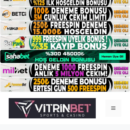
İçeriğe
atla
Menü