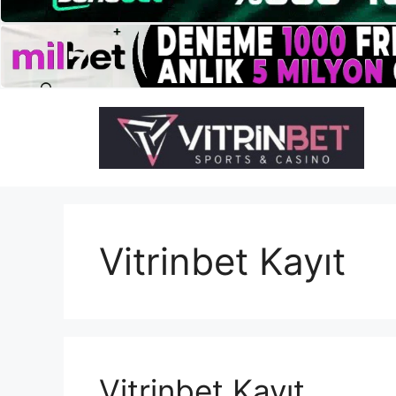
İçeriğe
atla
Vitrinbet Kayıt
Vitrinbet Kayıt