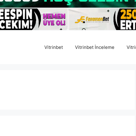
Vitrinbet
Vitrinbet İnceleme
Vitr