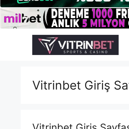
İçeriğe
atla
Vitrinbet Giriş Sa
Vitrinbet Giriş Sayfa