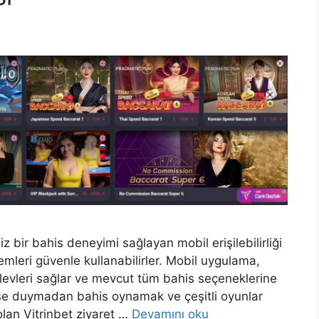
siz bir bahis deneyimi sağlayan mobil erişilebilirliği
stemleri güvenle kullanabilirler. Mobil uygulama,
levleri sağlar ve mevcut tüm bahis seçeneklerine
ndişe duymadan bahis oynamak ve çeşitli oyunlar
olan Vitrinbet ziyaret …
Devamını oku