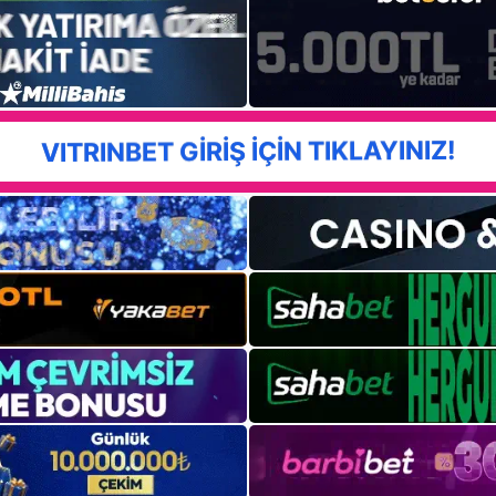
VITRINBET GİRİŞ İÇİN TIKLAYINIZ!