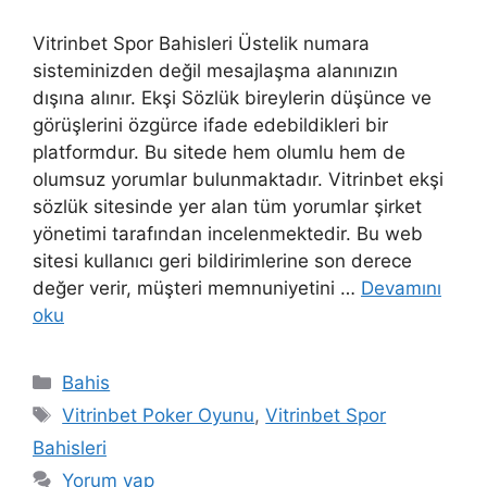
Vitrinbet Spor Bahisleri Üstelik numara
sisteminizden değil mesajlaşma alanınızın
dışına alınır. Ekşi Sözlük bireylerin düşünce ve
görüşlerini özgürce ifade edebildikleri bir
platformdur. Bu sitede hem olumlu hem de
olumsuz yorumlar bulunmaktadır. Vitrinbet ekşi
sözlük sitesinde yer alan tüm yorumlar şirket
yönetimi tarafından incelenmektedir. Bu web
sitesi kullanıcı geri bildirimlerine son derece
değer verir, müşteri memnuniyetini …
Devamını
oku
Kategoriler
Bahis
Etiketler
Vitrinbet Poker Oyunu
,
Vitrinbet Spor
Bahisleri
Yorum yap