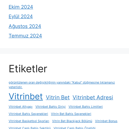
Ekim 2024
Eylül 2024
Ağustos 2024
Temmuz 2024
Etiketler
görüntülenen oran değişikliğinin yanındaki "Kabul" düğmesine tıklamanız
yeterlidir.
Vitrinbet
Vitrin Bet
Vitrinbet Adresi
Vitrinbet Altyapı
Vitrinbet Bahis Girişi
Vitrinbet Bahis Limitleri
Vitrinbet Bahis Seçenekleri
Vitrin Bet Bahis Seçenekleri
Vitrinbet Basketbol Sporları
Vitrin Bet Blackjack Bölümü
Vitrinbet Bonus
Vitrinbet Canlı Bahis Sektörü
Vitrinbet Canlı Bahis Özelliği