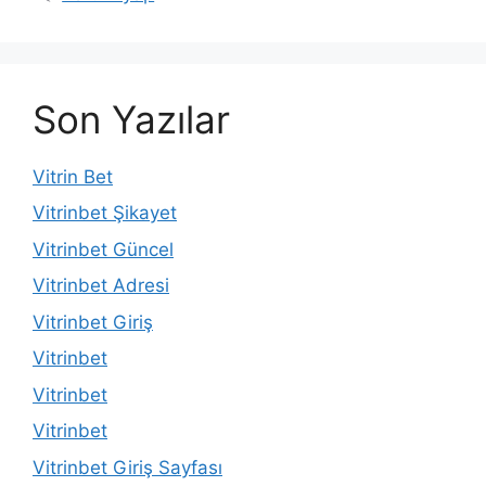
Son Yazılar
Vitrin Bet
Vitrinbet Şikayet
Vitrinbet Güncel
Vitrinbet Adresi
Vitrinbet Giriş
Vitrinbet
Vitrinbet
Vitrinbet
Vitrinbet Giriş Sayfası