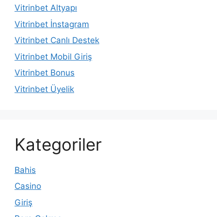
Vitrinbet Altyapı
Vitrinbet İnstagram
Vitrinbet Canlı Destek
Vitrinbet Mobil Giriş
Vitrinbet Bonus
Vitrinbet Üyelik
Kategoriler
Bahis
Casino
Giriş