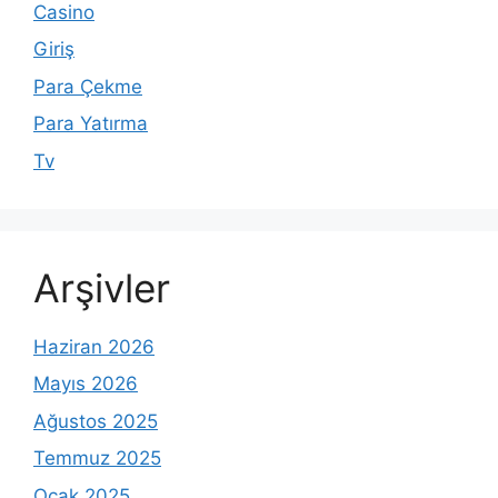
Casino
Giriş
Para Çekme
Para Yatırma
Tv
Arşivler
Haziran 2026
Mayıs 2026
Ağustos 2025
Temmuz 2025
Ocak 2025