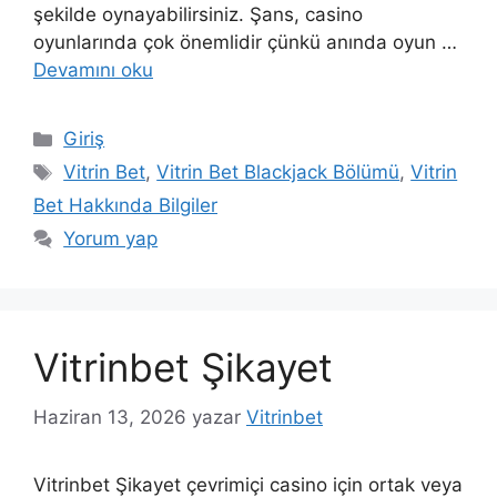
şekilde oynayabilirsiniz. Şans, casino
oyunlarında çok önemlidir çünkü anında oyun …
Devamını oku
Kategoriler
Giriş
Etiketler
Vitrin Bet
,
Vitrin Bet Blackjack Bölümü
,
Vitrin
Bet Hakkında Bilgiler
Yorum yap
Vitrinbet Şikayet
Haziran 13, 2026
yazar
Vitrinbet
Vitrinbet Şikayet çevrimiçi casino için ortak veya