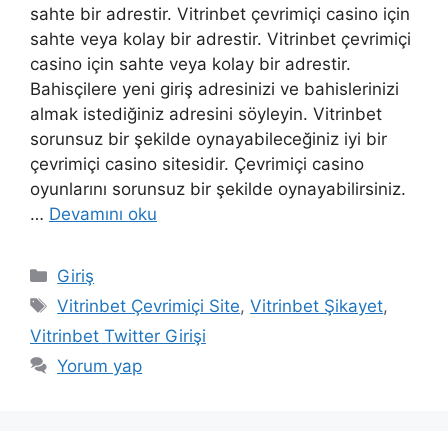
sahte bir adrestir. Vitrinbet çevrimiçi casino için
sahte veya kolay bir adrestir. Vitrinbet çevrimiçi
casino için sahte veya kolay bir adrestir.
Bahisçilere yeni giriş adresinizi ve bahislerinizi
almak istediğiniz adresini söyleyin. Vitrinbet
sorunsuz bir şekilde oynayabileceğiniz iyi bir
çevrimiçi casino sitesidir. Çevrimiçi casino
oyunlarını sorunsuz bir şekilde oynayabilirsiniz.
…
Devamını oku
Kategoriler
Giriş
Etiketler
Vitrinbet Çevrimiçi Site
,
Vitrinbet Şikayet
,
Vitrinbet Twitter Girişi
Yorum yap