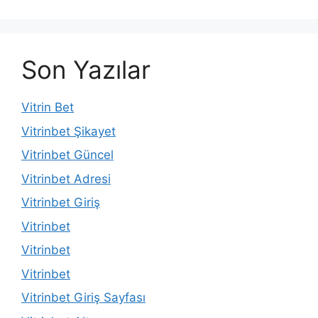
Son Yazılar
Vitrin Bet
Vitrinbet Şikayet
Vitrinbet Güncel
Vitrinbet Adresi
Vitrinbet Giriş
Vitrinbet
Vitrinbet
Vitrinbet
Vitrinbet Giriş Sayfası