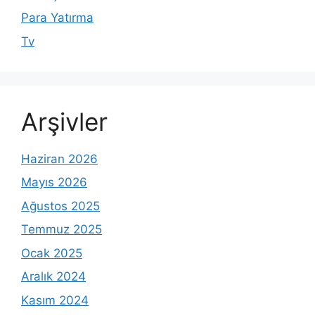
Para Yatırma
Tv
Arşivler
Haziran 2026
Mayıs 2026
Ağustos 2025
Temmuz 2025
Ocak 2025
Aralık 2024
Kasım 2024