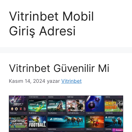
Vitrinbet Mobil
Giriş Adresi
Vitrinbet Güvenilir Mi
Kasım 14, 2024
yazar
Vitrinbet