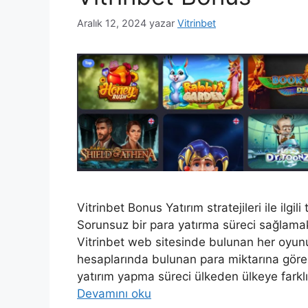
Aralık 12, 2024
yazar
Vitrinbet
Vitrinbet Bonus Yatırım stratejileri ile ilgi
Sorunsuz bir para yatırma süreci sağlamak 
Vitrinbet web sitesinde bulunan her oyunun
hesaplarında bulunan para miktarına göre 
yatırım yapma süreci ülkeden ülkeye farklıl
Devamını oku