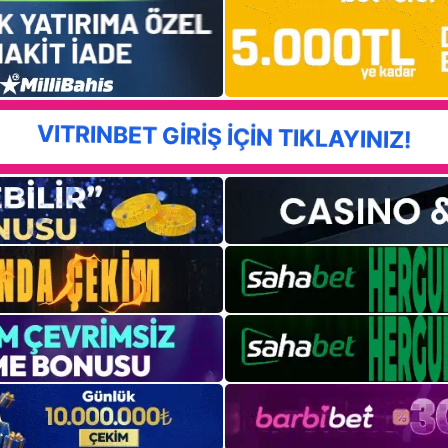
VITRINBET GİRİŞ İÇİN TIKLAYINIZ!