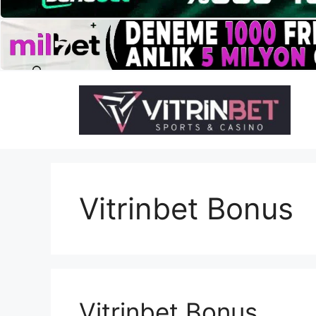
İçeriğe
atla
Vitrinbet Bonus
Vitrinbet Bonus