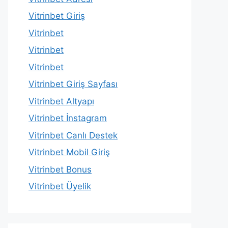
Vitrinbet Giriş
Vitrinbet
Vitrinbet
Vitrinbet
Vitrinbet Giriş Sayfası
Vitrinbet Altyapı
Vitrinbet İnstagram
Vitrinbet Canlı Destek
Vitrinbet Mobil Giriş
Vitrinbet Bonus
Vitrinbet Üyelik